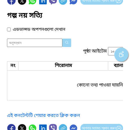
আপনার মতামত প্রদান করুন
গল্প নয় সত্যি
এডভান্সড অপশনগুলো দেখান
পৃষ্ঠা আইটেম
নং
শিরোনাম
ব্যানার 
কোনো তথ্য পাওয়া যায়নি।
এই কনটেন্টটি শেয়ার করতে ক্লিক করুন
আপনার মতামত প্রদান করুন