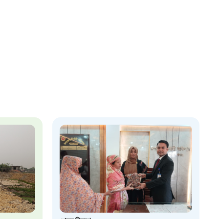
২২
 সেবা
৮
়তা লাইন
০৯
র্মচারী কল্যাণ বোর্ড হটলাইন
০৮৮৮৮৮৮৮
নিয়ন্ত্রণ হটলাইন