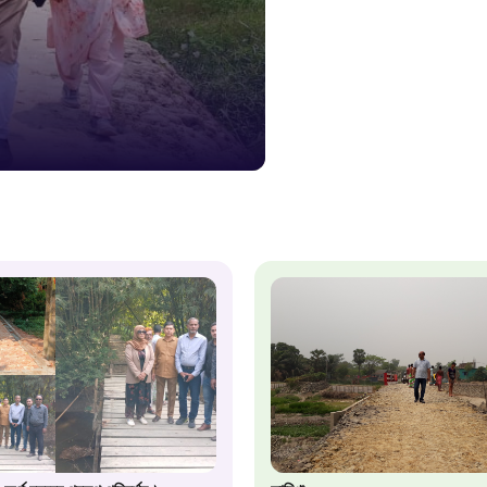
১৬১
স্মার্ট ভূমি
১০৯
শিশু সহায
১৬১
বাংলাদেশ ক
০১৯
মাদকদ্রব্য 