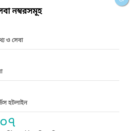
বা নম্বরসমূহ
্য ও সেবা
া
্ভিস হটলাইন
০৭