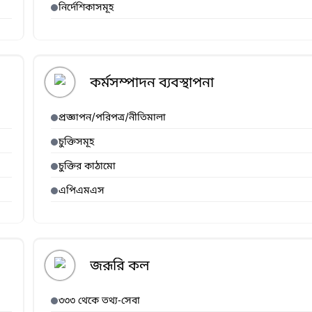
নির্দেশিকাসমূহ
কর্মসম্পাদন ব্যবস্থাপনা
প্রজ্ঞাপন/পরিপত্র/নীতিমালা
চুক্তিসমূহ
চুক্তির কাঠামো
এপিএমএস
জরূরি কল
৩৩৩ থেকে তথ্য-সেবা