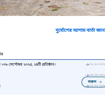
দুর্যোগের আগাম বার্তা জানার জন্য টোল 
নার
দ =০৮ সেপ্টেম্বর ২০২৫, ২৪টি প্রতিষ্ঠান।
০১-১২-২০২
০৩-০৬-২০২
সকল
দ
১৬-০২-২০২