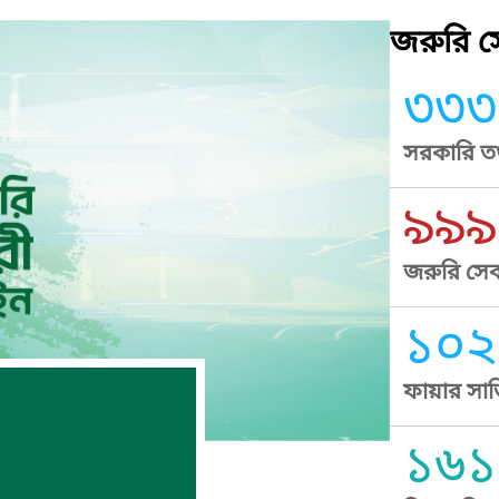
জরুরি সে
৩৩৩
সরকারি তথ
৯৯৯
জরুরি সেব
১০২
ফায়ার সার
১৬১