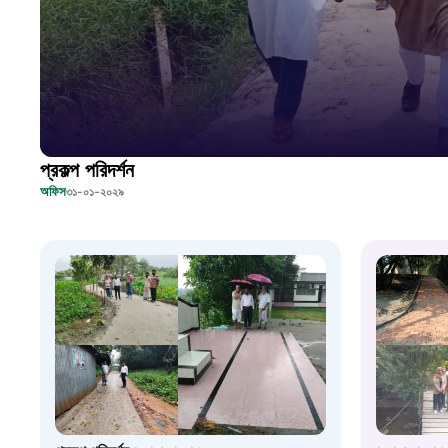
প্রকল্প পরিদর্শন
অফিস
৩১-০১-২০২৯