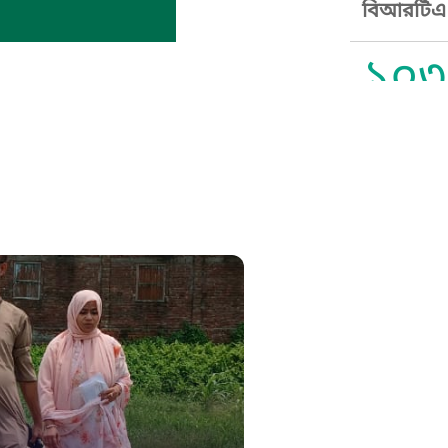
বিআরটিএ স
১০৩
সুপ্রীম কোর
১০৯
নারী ও শিশ
১০৬
দুদক
১০২
দুর্যোগের 