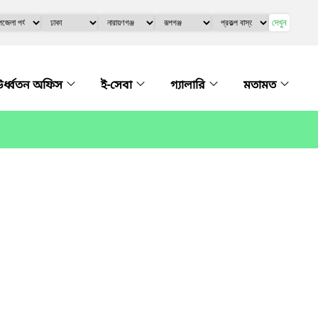
দেখুন
র্ধ্বতন অফিস
ই-সেবা
গ্যালারি
মতামত