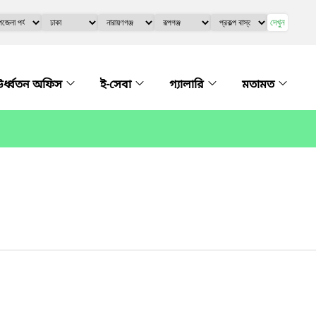
দেখুন
র্ধ্বতন অফিস
ই-সেবা
গ্যালারি
মতামত