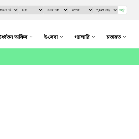
দেখুন
র্ধ্বতন অফিস
ই-সেবা
গ্যালারি
মতামত