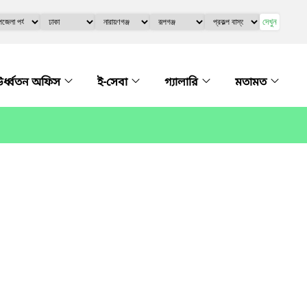
দেখুন
র্ধ্বতন অফিস
ই-সেবা
গ্যালারি
মতামত